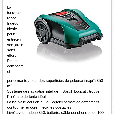
L
a
tondeuse
robot
Indego :
idéale
pour
entretenir
son jardin
sans
effort
Petite,
compacte
et
performante : pour des superficies de pelouse jusqu’à 350
m²
Système de navigation intelligent Bosch Logicut : trouve
l’itinéraire de tonte idéal
La nouvelle version 7.5 du logiciel permet de détecter et
contourner encore mieux les obstacles
‌Livré avec: Indego 350, batterie, câble périphérique de 100